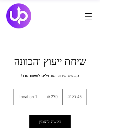
שיחת ייעוץ והכוונה
קובעים שיחה ומתחילים לעשות סדר!
270
שקלים
45 דקות
4
Location 1
חדשים
5
ד
ק
ו
בקשה להזמין
ת