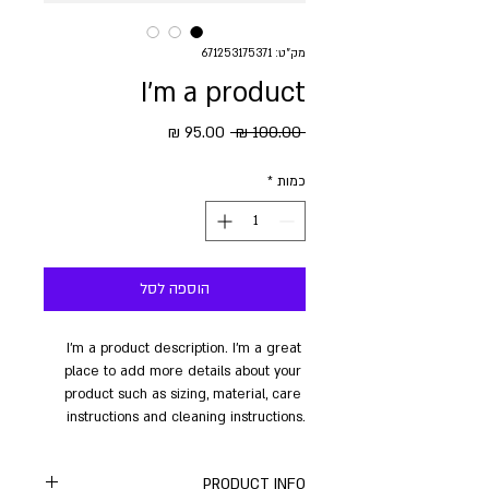
מק"ט: 671253175371
I'm a product
מחיר
מחיר
 ‏100.00 ‏₪ 
רגיל
מבצע
כמות
*
הוספה לסל
I'm a product description. I'm a great 
place to add more details about your 
product such as sizing, material, care 
instructions and cleaning instructions.
PRODUCT INFO