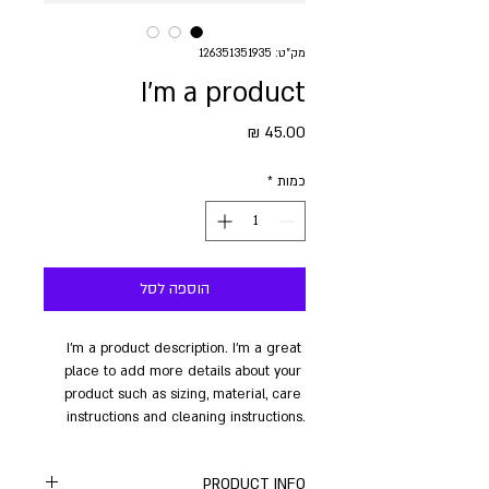
מק"ט: 126351351935
I'm a product
מחיר
כמות
*
הוספה לסל
I'm a product description. I'm a great 
place to add more details about your 
product such as sizing, material, care 
instructions and cleaning instructions.
PRODUCT INFO